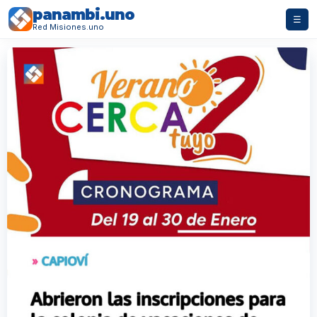
panambi.uno
☰
Red Misiones.uno