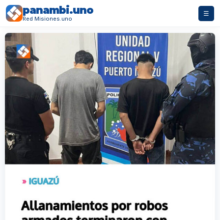
panambi.uno
☰
Red Misiones.uno