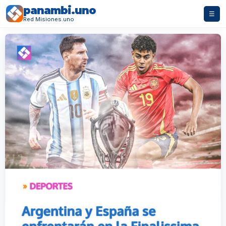
panambi.uno
☰
Red Misiones.uno