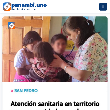
panambi.uno
☰
Red Misiones.uno