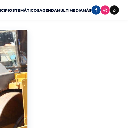
f
◎
⌕
ICIPIOS
TEMÁTICOS
AGENDA
MULTIMEDIA
MÁS