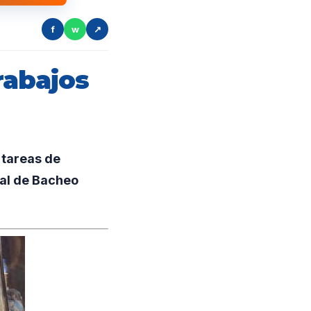
f
w
↗
rabajos
 tareas de
ral de Bacheo