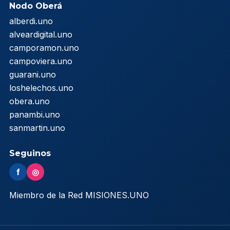
Nodo Oberá
alberdi.uno
alveardigital.uno
camporamon.uno
campoviera.uno
guarani.uno
loshelechos.uno
obera.uno
panambi.uno
sanmartin.uno
Seguinos
f
◎
Miembro de la Red MISIONES.UNO