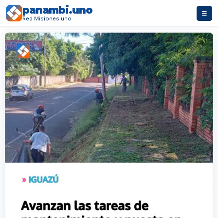
panambi.uno
☰
Red Misiones.uno