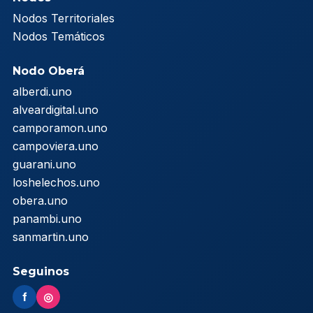
Nodos Territoriales
Nodos Temáticos
Nodo Oberá
alberdi.uno
alveardigital.uno
camporamon.uno
campoviera.uno
guarani.uno
loshelechos.uno
obera.uno
panambi.uno
sanmartin.uno
Seguinos
f
◎