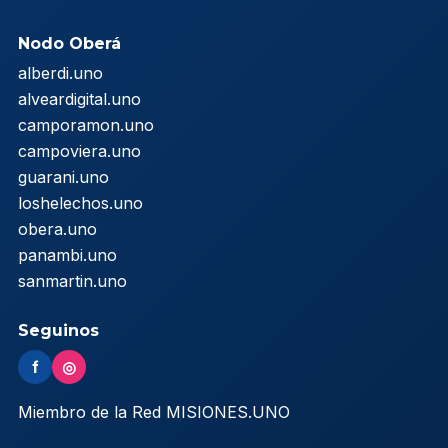
Nodo Oberá
alberdi.uno
alveardigital.uno
camporamon.uno
campoviera.uno
guarani.uno
loshelechos.uno
obera.uno
panambi.uno
sanmartin.uno
Seguinos
f
◎
Miembro de la Red MISIONES.UNO