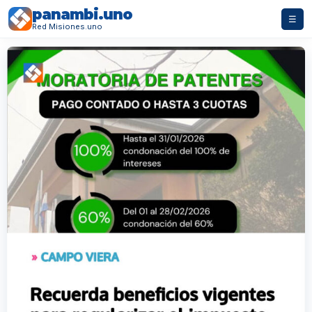
panambi.uno
☰
Red Misiones.uno