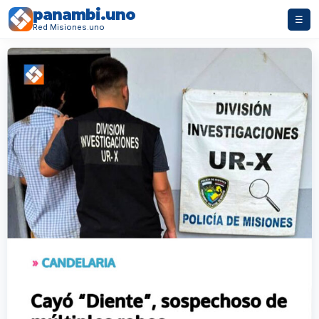
panambi.uno
☰
Red Misiones.uno