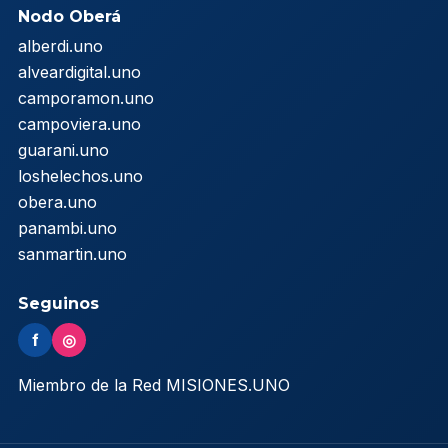
Nodo Oberá
alberdi.uno
alveardigital.uno
camporamon.uno
campoviera.uno
guarani.uno
loshelechos.uno
obera.uno
panambi.uno
sanmartin.uno
Seguinos
f
◎
Miembro de la Red MISIONES.UNO