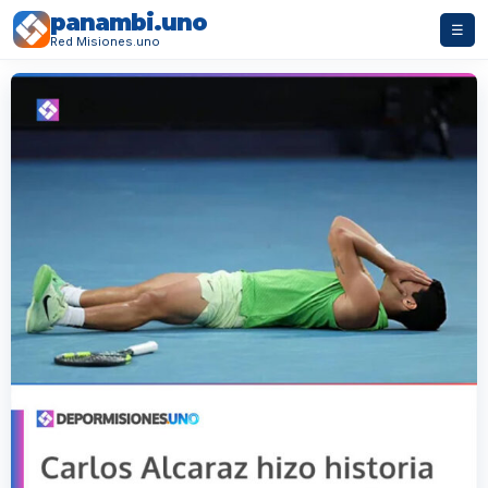
panambi.uno
☰
Red Misiones.uno