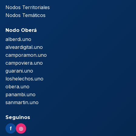
Nodos Territoriales
Nodos Temáticos
Nodo Oberá
alberdi.uno
alveardigital.uno
camporamon.uno
campoviera.uno
guarani.uno
loshelechos.uno
obera.uno
panambi.uno
sanmartin.uno
Seguinos
f
◎