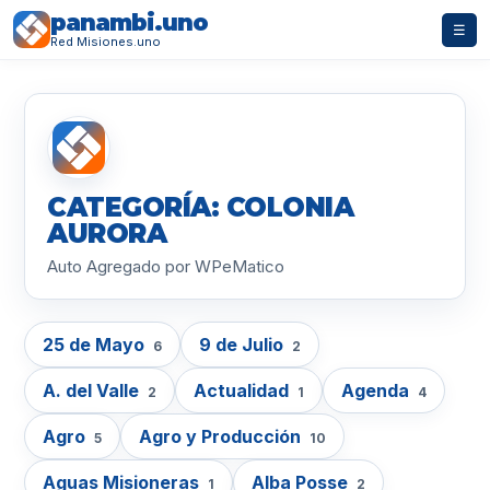
panambi.uno
☰
Red Misiones.uno
CATEGORÍA: COLONIA
AURORA
Auto Agregado por WPeMatico
25 de Mayo
9 de Julio
6
2
A. del Valle
Actualidad
Agenda
2
1
4
Agro
Agro y Producción
5
10
Aguas Misioneras
Alba Posse
1
2