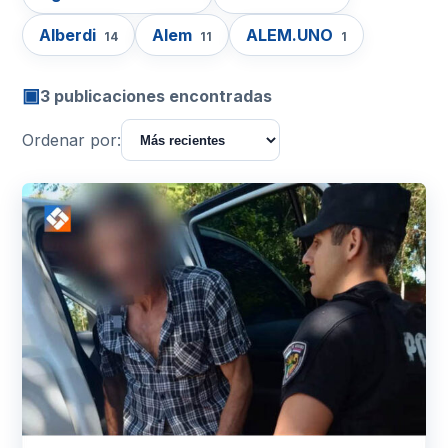
Alberdi
Alem
ALEM.UNO
14
11
1
▣
3 publicaciones encontradas
Ordenar por: