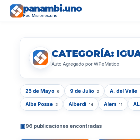
panambi.uno
Red Misiones.uno
CATEGORÍA: IGU
Auto Agregado por WPeMatico
25 de Mayo
9 de Julio
A. del Valle
6
2
Alba Posse
Alberdi
Alem
A
2
14
11
▣
96 publicaciones encontradas