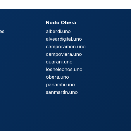
Nodo Oberá
es
alberdi.uno
s
alveardigital.uno
camporamon.uno
campoviera.uno
guarani.uno
loshelechos.uno
obera.uno
panambi.uno
sanmartin.uno