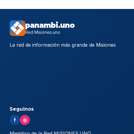
panambi.uno
Red Misiones.uno
La red de información más grande de Misiones
Seguinos
f
◎
Miembro de la Red MISIONES.UNO