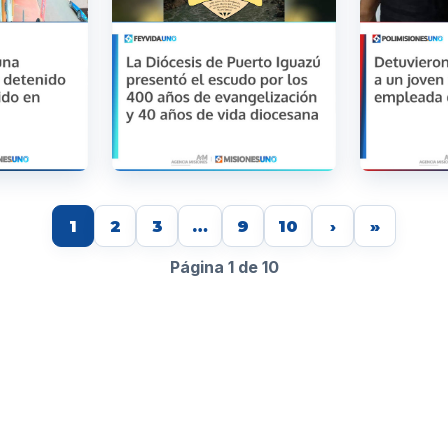
1
2
3
…
9
10
›
»
Página 1 de 10