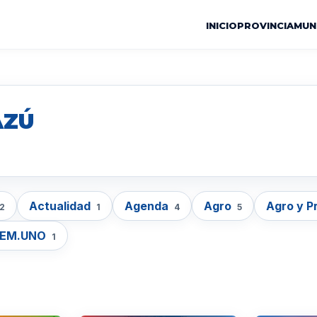
INICIO
PROVINCIA
MUN
AZÚ
Actualidad
Agenda
Agro
Agro y P
2
1
4
5
LEM.UNO
1