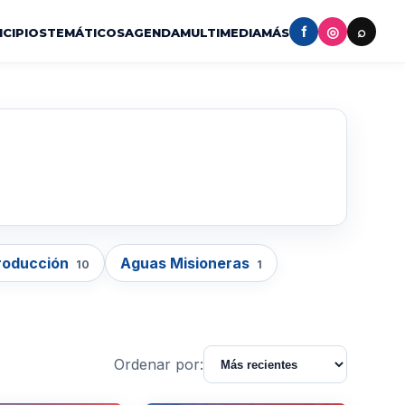
f
◎
⌕
ICIPIOS
TEMÁTICOS
AGENDA
MULTIMEDIA
MÁS
roducción
Aguas Misioneras
10
1
Ordenar por: