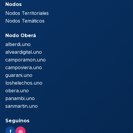
Nodos
Nodos Territoriales
Nodos Temáticos
Nodo Oberá
alberdi.uno
alveardigital.uno
camporamon.uno
campoviera.uno
guarani.uno
loshelechos.uno
obera.uno
panambi.uno
sanmartin.uno
Seguinos
f
◎