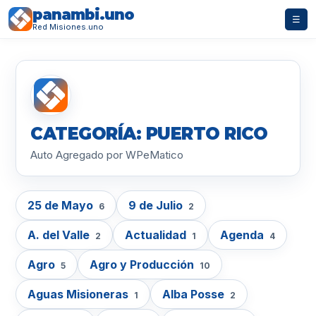
panambi.uno
☰
Red Misiones.uno
CATEGORÍA: PUERTO RICO
Auto Agregado por WPeMatico
25 de Mayo
9 de Julio
6
2
A. del Valle
Actualidad
Agenda
2
1
4
Agro
Agro y Producción
5
10
Aguas Misioneras
Alba Posse
1
2