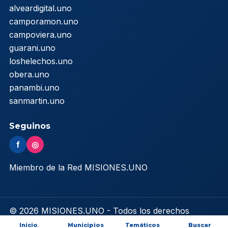
alveardigital.uno
camporamon.uno
campoviera.uno
guarani.uno
loshelechos.uno
obera.uno
panambi.uno
sanmartin.uno
Seguinos
f
◎
Miembro de la Red MISIONES.UNO
© 2026 MISIONES.UNO - Todos los derechos
reservados
Inicio
Municipios
Temáticos
Buscar