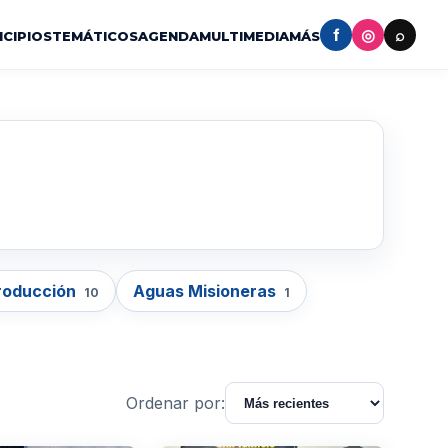
f
◎
⌕
ICIPIOS
TEMÁTICOS
AGENDA
MULTIMEDIA
MÁS
roducción
Aguas Misioneras
10
1
Ordenar por: