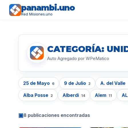
panambi.uno
Red Misiones.uno
CATEGORÍA: UNID
Auto Agregado por WPeMatico
25 de Mayo
9 de Julio
A. del Valle
6
2
Alba Posse
Alberdi
Alem
A
2
14
11
▣
8 publicaciones encontradas