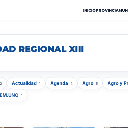
INICIO
PROVINCIA
MUN
AD REGIONAL XIII
Actualidad
Agenda
Agro
Agro y P
2
1
4
5
LEM.UNO
1