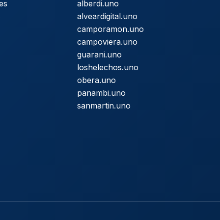
es
alberdi.uno
s
alveardigital.uno
camporamon.uno
campoviera.uno
guarani.uno
loshelechos.uno
obera.uno
panambi.uno
sanmartin.uno