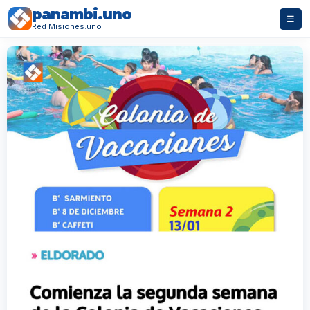
panambi.uno
☰
Red Misiones.uno