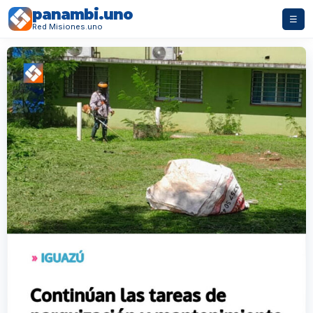
panambi.uno
☰
Red Misiones.uno