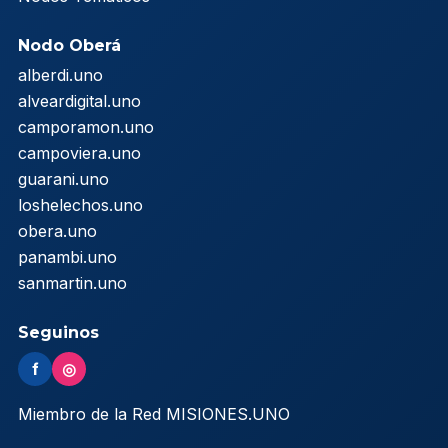
Nodo Oberá
alberdi.uno
alveardigital.uno
camporamon.uno
campoviera.uno
guarani.uno
loshelechos.uno
obera.uno
panambi.uno
sanmartin.uno
Seguinos
f
◎
Miembro de la Red MISIONES.UNO