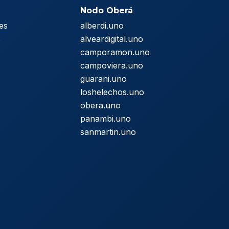
Nodo Oberá
es
alberdi.uno
s
alveardigital.uno
camporamon.uno
campoviera.uno
guarani.uno
loshelechos.uno
obera.uno
panambi.uno
sanmartin.uno