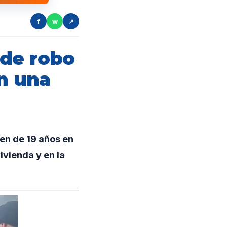
f
w
↗
 de robo
en una
ven de 19 años en
ivienda y en la