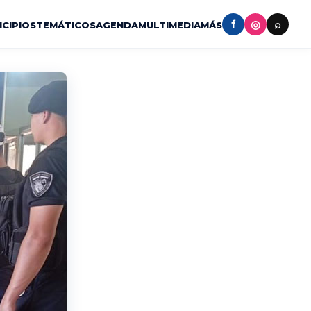
f
◎
⌕
ICIPIOS
TEMÁTICOS
AGENDA
MULTIMEDIA
MÁS