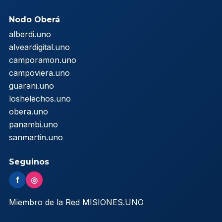
Nodo Oberá
alberdi.uno
alveardigital.uno
camporamon.uno
campoviera.uno
guarani.uno
loshelechos.uno
obera.uno
panambi.uno
sanmartin.uno
Seguinos
f
◎
Miembro de la Red MISIONES.UNO