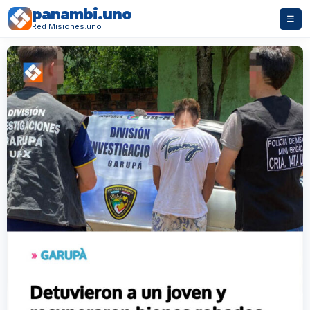
panambi.uno
☰
Red Misiones.uno