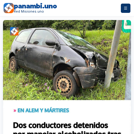
panambi.uno
☰
Red Misiones.uno