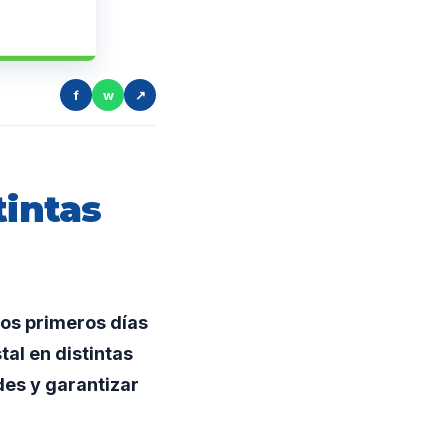
f
w
↗
tintas
 los primeros días
al en distintas
des y garantizar