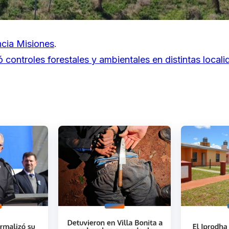
cia Misiones
.
ó controles forestales y ambientales en distintas local