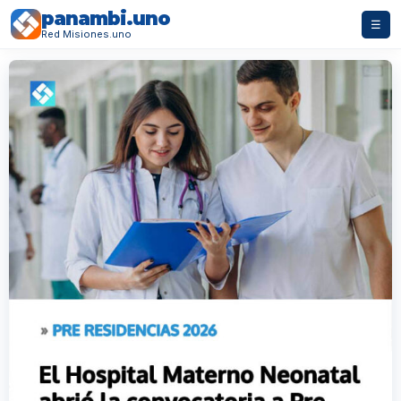
panambi.uno
☰
Red Misiones.uno