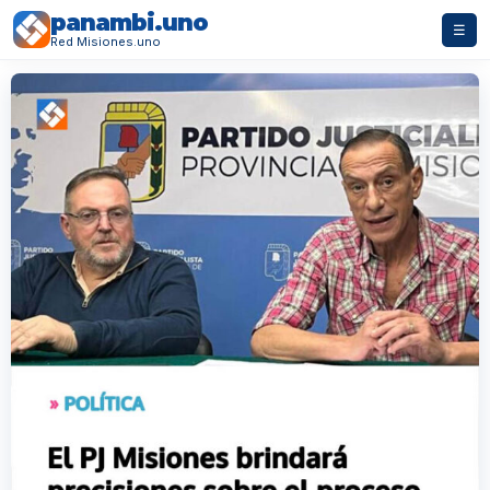
panambi.uno
☰
Red Misiones.uno