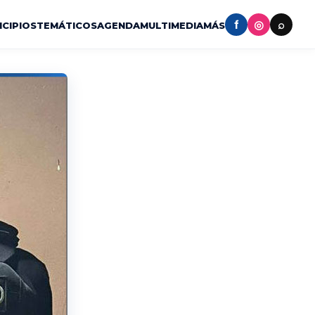
f
◎
⌕
ICIPIOS
TEMÁTICOS
AGENDA
MULTIMEDIA
MÁS