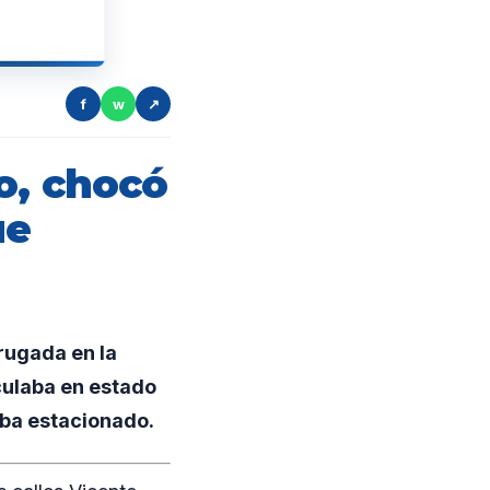
f
w
↗
o, chocó
ue
rugada en la
culaba en estado
aba estacionado.