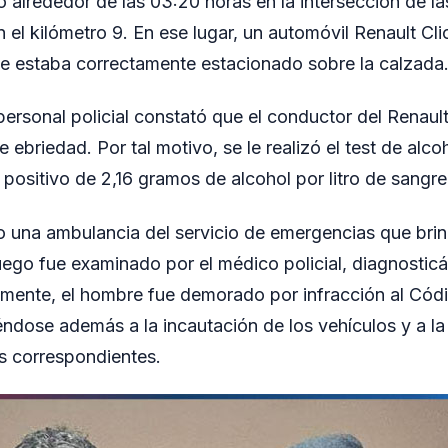
ó alrededor de las 03:20 horas en la intersección de la
n el kilómetro 9. En ese lugar, un automóvil Renault Cl
e estaba correctamente estacionado sobre la calzada
 personal policial constató que el conductor del Renaul
 ebriedad. Por tal motivo, se le realizó el test de alco
 positivo de 2,16 gramos de alcohol por litro de sangre
ino una ambulancia del servicio de emergencias que bri
uego fue examinado por el médico policial, diagnostic
almente, el hombre fue demorado por infracción al Códi
éndose además a la incautación de los vehículos y a la 
s correspondientes.