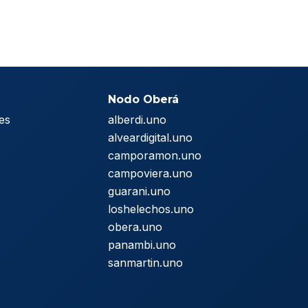
Nodo Oberá
es
alberdi.uno
s
alveardigital.uno
camporamon.uno
campoviera.uno
guarani.uno
loshelechos.uno
obera.uno
panambi.uno
sanmartin.uno