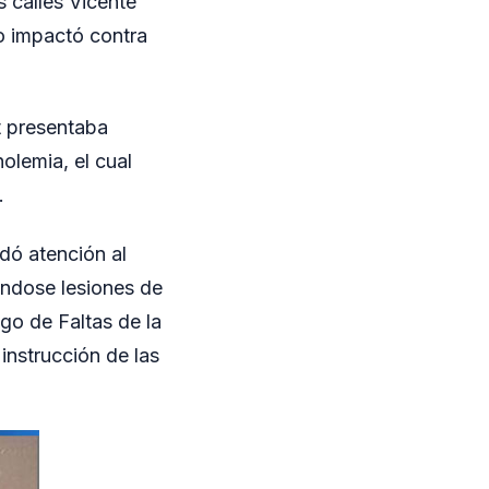
s calles Vicente
io impactó contra
.
t presentaba
holemia, el cual
.
ndó atención al
ándose lesiones de
go de Faltas de la
instrucción de las