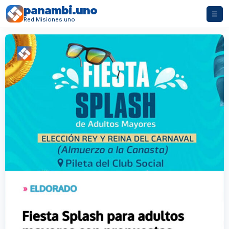
panambi.uno
☰
Red Misiones.uno