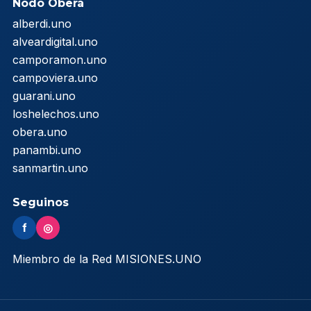
Nodo Oberá
alberdi.uno
alveardigital.uno
camporamon.uno
campoviera.uno
guarani.uno
loshelechos.uno
obera.uno
panambi.uno
sanmartin.uno
Seguinos
f
◎
Miembro de la Red MISIONES.UNO