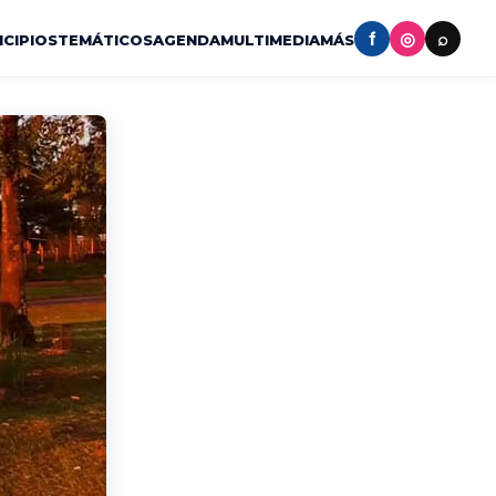
f
◎
⌕
ICIPIOS
TEMÁTICOS
AGENDA
MULTIMEDIA
MÁS