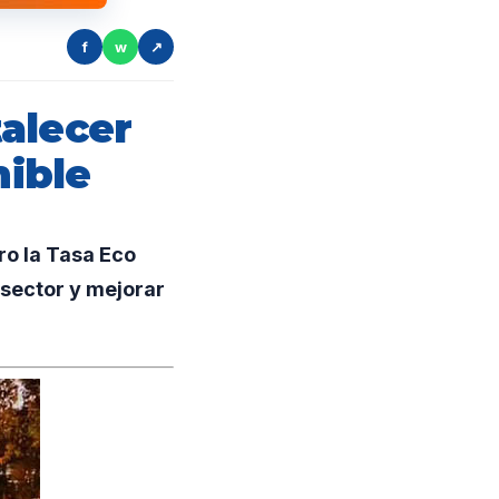
f
w
↗
alecer
nible
o la Tasa Eco
 sector y mejorar