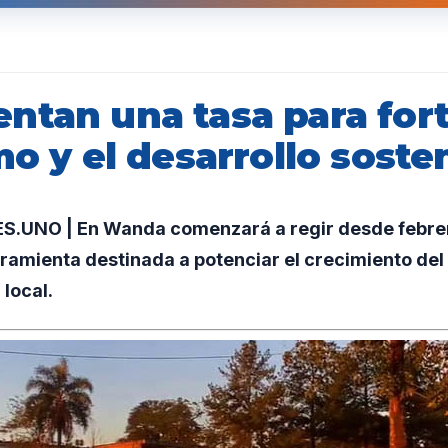
ntan una tasa para fort
mo y el desarrollo soste
.UNO | En Wanda comenzará a regir desde febrer
rramienta destinada a potenciar el crecimiento del
 local.