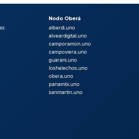
Nodo Oberá
es
alberdi.uno
s
alveardigital.uno
camporamon.uno
campoviera.uno
guarani.uno
loshelechos.uno
obera.uno
panambi.uno
sanmartin.uno