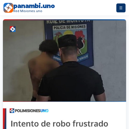
panambi.uno
☰
Red Misiones.uno