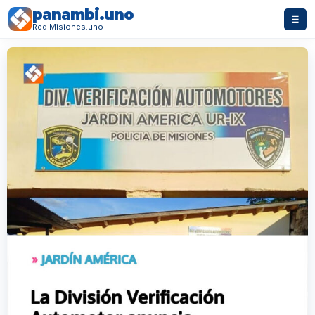
panambi.uno
☰
Red Misiones.uno