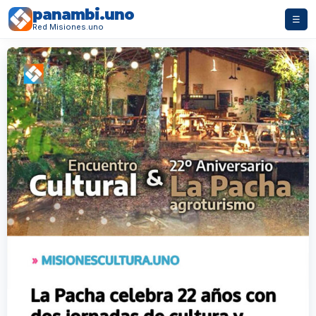
panambi.uno
☰
Red Misiones.uno