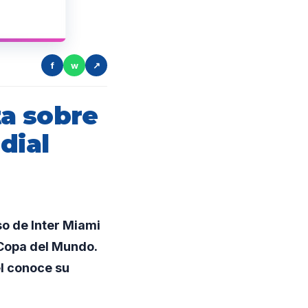
f
w
↗
a sobre
dial
o de Inter Miami
 Copa del Mundo.
él conoce su