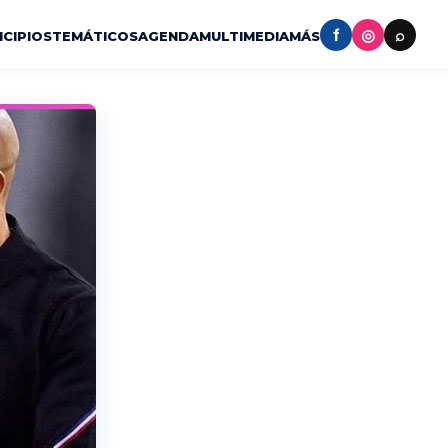
f
◎
⌕
ICIPIOS
TEMÁTICOS
AGENDA
MULTIMEDIA
MÁS