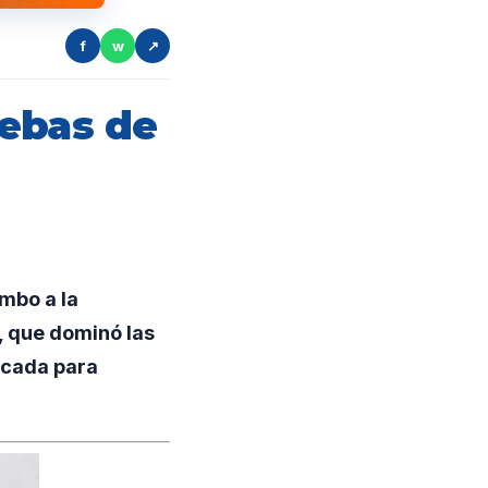
f
w
↗
uebas de
mbo a la
 que dominó las
icada para