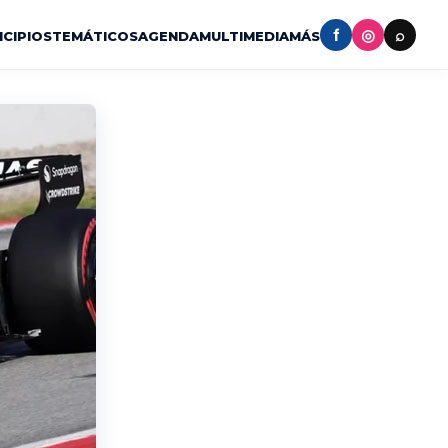
f
◎
⌕
ICIPIOS
TEMÁTICOS
AGENDA
MULTIMEDIA
MÁS