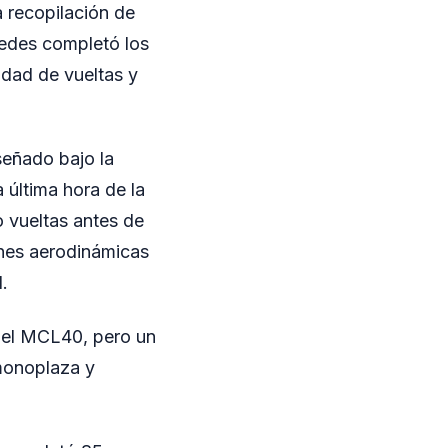
a recopilación de
cedes completó los
idad de vueltas y
señado bajo la
a última hora de la
o vueltas antes de
ones aerodinámicas
.
n el MCL40, pero un
 monoplaza y