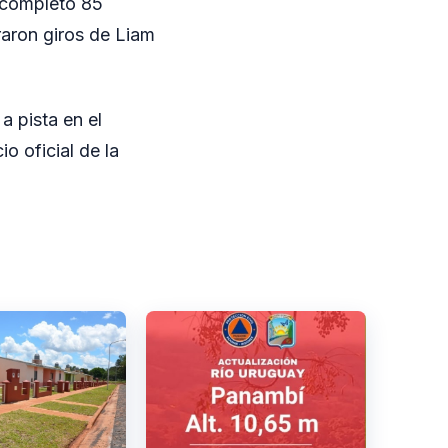
n completó 85
raron giros de Liam
a pista en el
o oficial de la