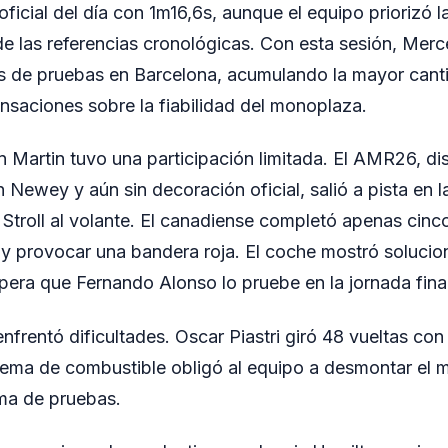
ficial del día con 1m16,6s, aunque el equipo priorizó l
e las referencias cronológicas. Con esta sesión, Mer
os de pruebas en Barcelona, acumulando la mayor cant
saciones sobre la fiabilidad del monoplaza.
n Martin tuvo una participación limitada. El AMR26, di
 Newey y aún sin decoración oficial, salió a pista en l
Stroll al volante. El canadiense completó apenas cinc
 y provocar una bandera roja. El coche mostró soluci
era que Fernando Alonso lo pruebe en la jornada final
frentó dificultades. Oscar Piastri giró 48 vueltas co
tema de combustible obligó al equipo a desmontar el
ma de pruebas.