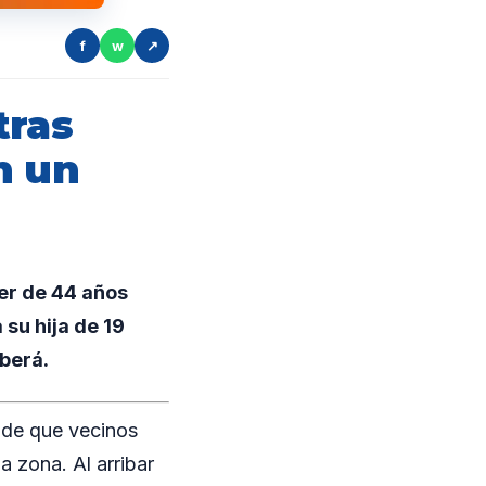
f
w
↗
tras
n un
jer de 44 años
su hija de 19
berá.
o de que vecinos
a zona. Al arribar