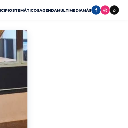
f
◎
⌕
ICIPIOS
TEMÁTICOS
AGENDA
MULTIMEDIA
MÁS