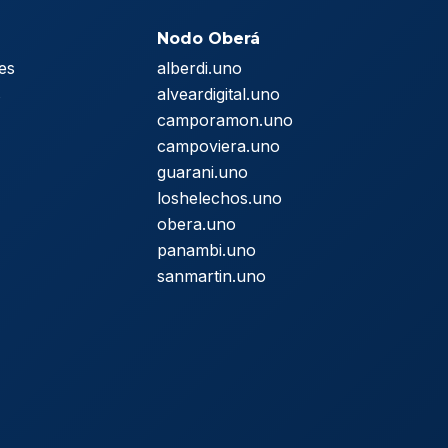
Nodo Oberá
es
alberdi.uno
s
alveardigital.uno
camporamon.uno
campoviera.uno
guarani.uno
loshelechos.uno
obera.uno
panambi.uno
sanmartin.uno