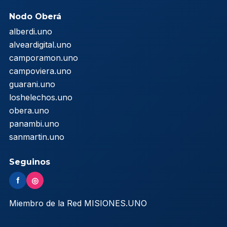
Nodo Oberá
alberdi.uno
alveardigital.uno
camporamon.uno
campoviera.uno
guarani.uno
loshelechos.uno
obera.uno
panambi.uno
sanmartin.uno
Seguinos
f
◎
Miembro de la Red MISIONES.UNO