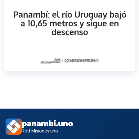
panambi.uno
Red Misiones.uno