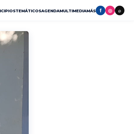
f
◎
⌕
ICIPIOS
TEMÁTICOS
AGENDA
MULTIMEDIA
MÁS