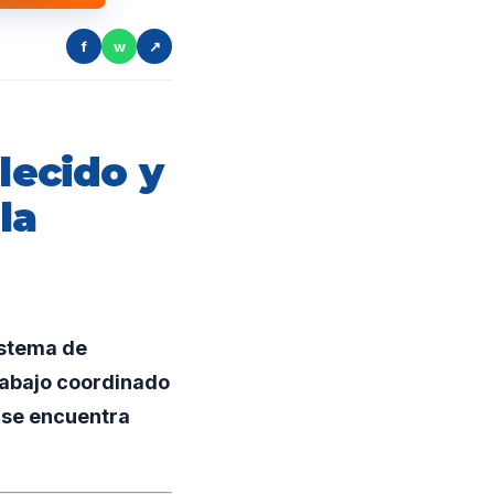
f
w
↗
lecido y
la
istema de
trabajo coordinado
a se encuentra