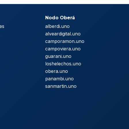
Nodo Oberá
es
alberdi.uno
s
alveardigital.uno
camporamon.uno
campoviera.uno
guarani.uno
loshelechos.uno
obera.uno
panambi.uno
sanmartin.uno