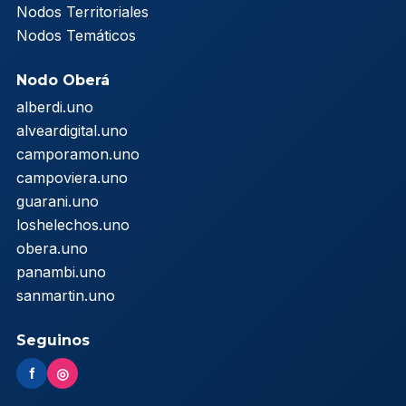
Nodos Territoriales
Nodos Temáticos
Nodo Oberá
alberdi.uno
alveardigital.uno
camporamon.uno
campoviera.uno
guarani.uno
loshelechos.uno
obera.uno
panambi.uno
sanmartin.uno
Seguinos
f
◎