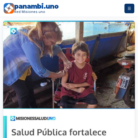
panambi.uno
☰
Red Misiones.uno