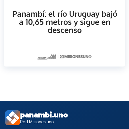
panambi.uno
Red Misiones.uno