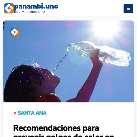
panambi.uno
☰
Red Misiones.uno