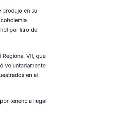
e produjo en su
alcoholemia
ol por litro de
d Regional VII, que
gó voluntariamente
uestrados en el
por tenencia ilegal