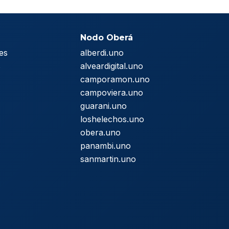
Nodo Oberá
es
alberdi.uno
s
alveardigital.uno
camporamon.uno
campoviera.uno
guarani.uno
loshelechos.uno
obera.uno
panambi.uno
sanmartin.uno