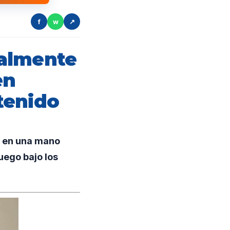
f
w
↗
talmente
en
tenido
o en una mano
uego bajo los