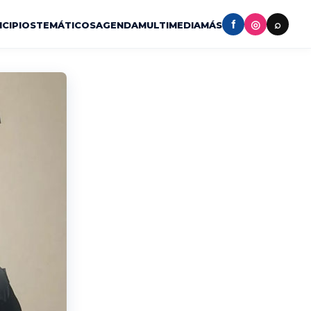
f
◎
⌕
ICIPIOS
TEMÁTICOS
AGENDA
MULTIMEDIA
MÁS