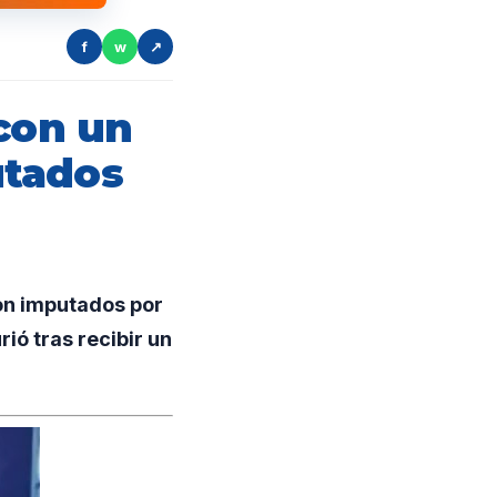
f
w
↗
 con un
utados
on imputados por
ió tras recibir un