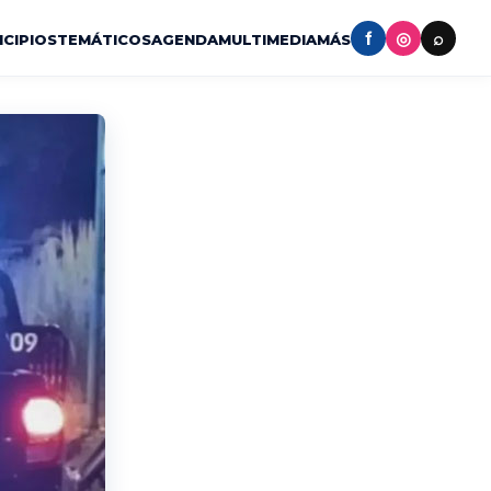
f
◎
⌕
ICIPIOS
TEMÁTICOS
AGENDA
MULTIMEDIA
MÁS