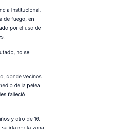
cia Institucional,
a de fuego, en
ado por el uso de
es.
putado, no se
nzo, donde vecinos
medio de la pelea
es falleció
ños y otro de 16.
 salida por la zona