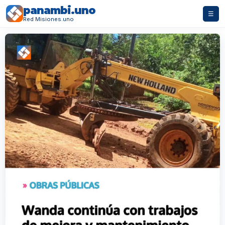
panambi.uno
☰
Red Misiones.uno