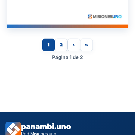
1
2
›
»
Página 1 de 2
panambi.uno
Red Misiones.uno