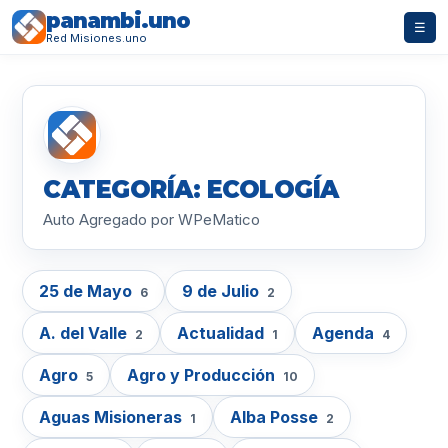
panambi.uno
☰
Red Misiones.uno
CATEGORÍA: ECOLOGÍA
Auto Agregado por WPeMatico
25 de Mayo
9 de Julio
6
2
A. del Valle
Actualidad
Agenda
2
1
4
Agro
Agro y Producción
5
10
Aguas Misioneras
Alba Posse
1
2