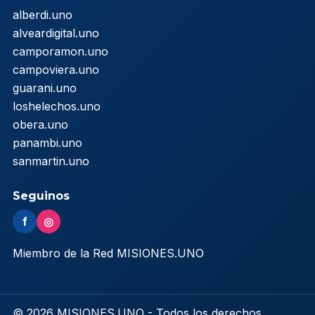
alberdi.uno
alveardigital.uno
camporamon.uno
campoviera.uno
guarani.uno
loshelechos.uno
obera.uno
panambi.uno
sanmartin.uno
Seguinos
f
◎
Miembro de la Red MISIONES.UNO
© 2026 MISIONES.UNO - Todos los derechos