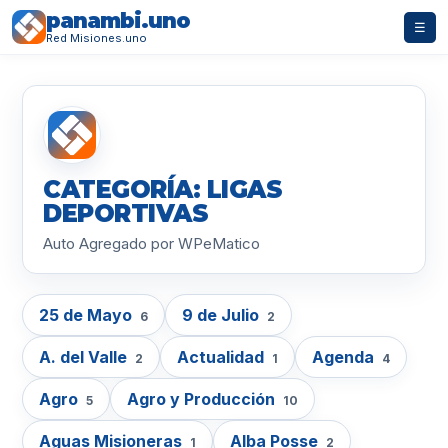
panambi.uno
☰
Red Misiones.uno
CATEGORÍA: LIGAS
DEPORTIVAS
Auto Agregado por WPeMatico
25 de Mayo
9 de Julio
6
2
A. del Valle
Actualidad
Agenda
2
1
4
Agro
Agro y Producción
5
10
Aguas Misioneras
Alba Posse
1
2