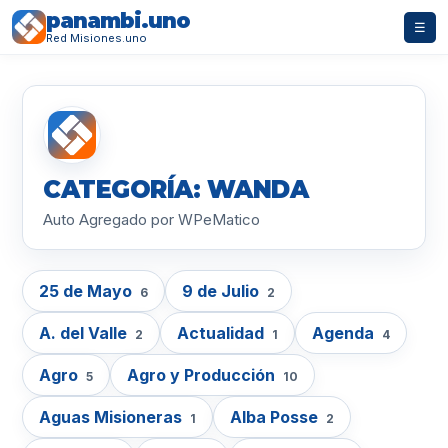
panambi.uno
☰
Red Misiones.uno
CATEGORÍA: WANDA
Auto Agregado por WPeMatico
25 de Mayo
9 de Julio
6
2
A. del Valle
Actualidad
Agenda
2
1
4
Agro
Agro y Producción
5
10
Aguas Misioneras
Alba Posse
1
2