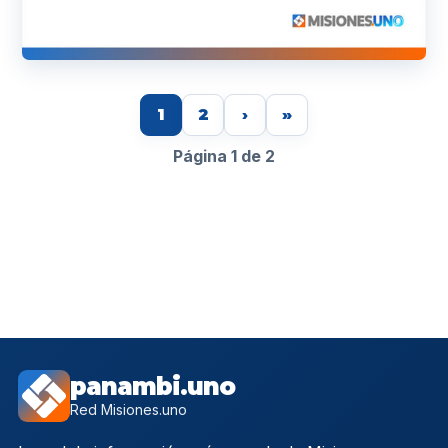
1
2
›
»
Página 1 de 2
panambi.uno
Red Misiones.uno